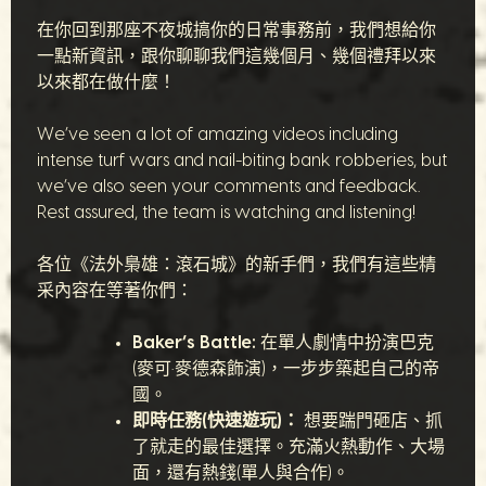
在你回到那座不夜城搞你的日常事務前，我們想給你
一點新資訊，跟你聊聊我們這幾個月、幾個禮拜以來
以來都在做什麼！
We’ve seen a lot of amazing videos including
intense turf wars and nail-biting bank robberies, but
we’ve also seen your comments and feedback.
Rest assured, the team is watching and listening!
各位《法外梟雄：滾石城》的新手們，我們有這些精
采內容在等著你們：
Baker’s Battle:
在單人劇情中扮演巴克
(麥可·麥德森飾演)，一步步築起自己的帝
國。
即時任務(快速遊玩)：
想要踹門砸店、抓
了就走的最佳選擇。充滿火熱動作、大場
面，還有熱錢(單人與合作)。