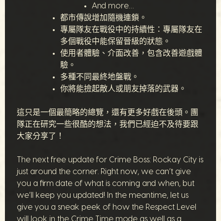
And more…
都市傳說增加隨機連鎖。
專屬隊友在戰役中的持續性：專屬隊友在
多個戰役中能保留晉級的狀態。
使用者體驗、介面改善，包含改善遊戲體
驗。
多種不同最終地盤戰。
你將能撿起敵人或朋友掉落的武器。
這只是一個最簡略的總覽，還有更多好戲在後頭。團
隊正在研究一些很酷的想法，我們已經迫不及待要跟
大家分享了！
The next free update for Crime Boss: Rockay City is
just around the corner. Right now, we can’t give
you a firm date of what is coming and when, but
we’ll keep you updated! In the meantime, let us
give you a sneak peek of how the Respect Level
will look in the Crime Time mode as well as a