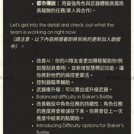
都市傳說：
用最強角色與武器體驗高風險
高報酬的任務(單人與合作)。
Let’s get into the detail and check out what the
team is working on right now:
（請注意，以下內容將隨著即將到來的更新加入遊戲
中）。
改善AI：你的AI隊友會更加積極幫助你(例
如搜刮貨車時)，並新增智慧標記功能，讓
你將對他們的操控更靈活。
控制器瞄準輔助。
武器庫升級：可以賣出或升級武器。
Balanced difficulty in Baker’s Battle.
改善戰役中角色任務的持續性：角色任務
的進度將會被儲存下來。你將會從上一次
進度中結束的點開始。
Introducing Difficulty options for Baker’s
Battle.