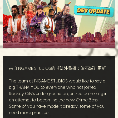
來自INGAME STUDIOS的《法外梟雄：滾石城》更新
The team at INGAME STUDIOS would like to say a
big THANK YOU to everyone who has joined
Rockay City’s underground organized crime ring in
an attempt to becoming the new Crime Boss!
Some of you have made it already, some of you
need more practice!