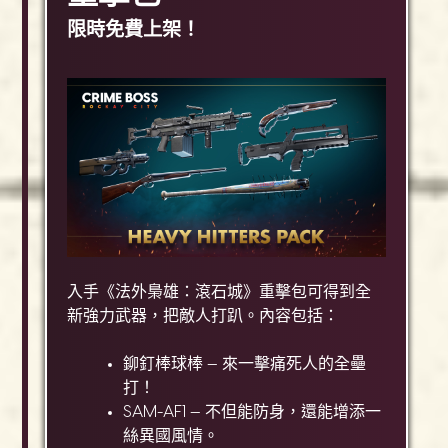
限時免費上架！
入手《法外梟雄：滾石城》重擊包可得到全
新強力武器，把敵人打趴。內容包括：
鉚釘棒球棒 — 來一擊痛死人的全壘
打！
SAM-AF1 — 不但能防身，還能增添一
絲異國風情。