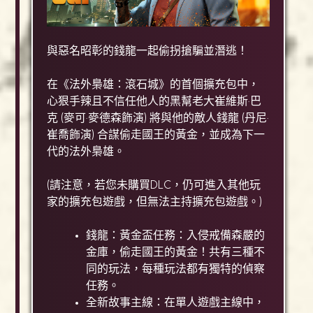
與惡名昭彰的錢龍一起偷拐搶騙並潛逃！
在《法外梟雄：滾石城》的首個擴充包中，
心狠手辣且不信任他人的黑幫老大崔維斯·巴
克 (麥可·麥德森飾演) 將與他的敵人錢龍 (丹尼·
崔喬飾演) 合謀偷走國王的黃金，並成為下一
代的法外梟雄。
(請注意，若您未購買DLC，仍可進入其他玩
家的擴充包遊戲，但無法主持擴充包遊戲。)
錢龍：黃金盃任務：入侵戒備森嚴的
金庫，偷走國王的黃金！共有三種不
同的玩法，每種玩法都有獨特的偵察
任務。
全新故事主線：在單人遊戲主線中，