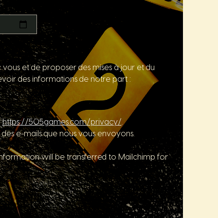
c vous et de proposer des mises à jour et du
voir des informations de notre part :
r
https://505games.com/privacy/
.
 des e-mails que nous vous envoyons.
formation will be transferred to Mailchimp for