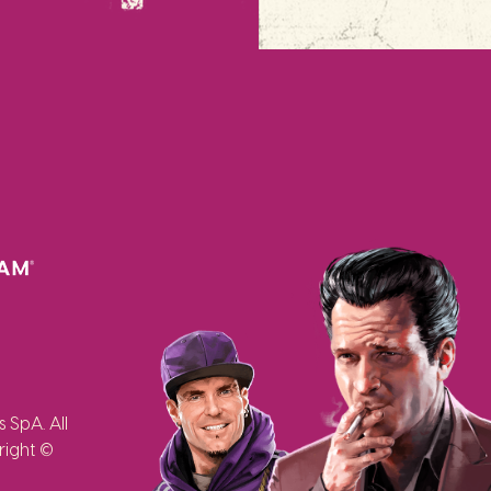
SpA. All
right ©