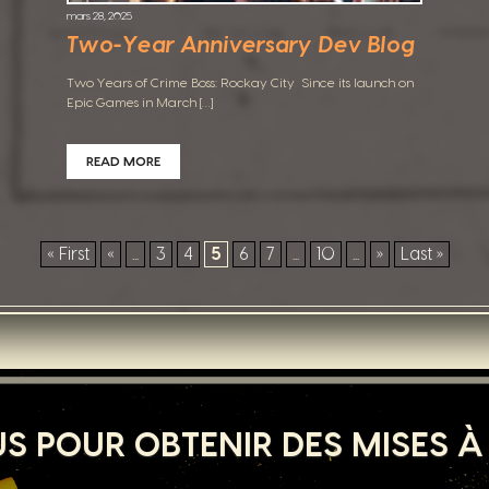
mars 28, 2025
Two-Year Anniversary Dev Blog
Two Years of Crime Boss: Rockay City Since its launch on
Epic Games in March […]
READ MORE
« First
«
...
3
4
5
6
7
...
10
...
»
Last »
S POUR OBTENIR DES MISES À