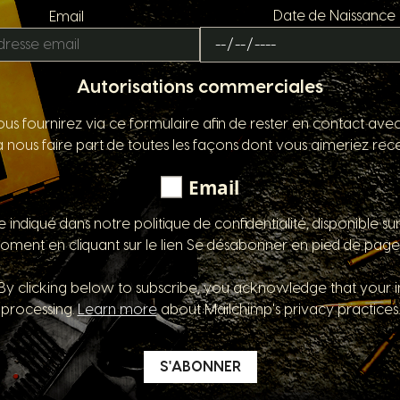
Date de Naissance
Email
Autorisations commerciales
us fournirez via ce formulaire afin de rester en contact ave
nous faire part de toutes les façons dont vous aimeriez rece
Email
ndiqué dans notre politique de confidentialité, disponible su
oment en cliquant sur le lien Se désabonner en pied de page
y clicking below to subscribe, you acknowledge that your in
processing.
Learn more
about Mailchimp's privacy practices.
S'ABONNER