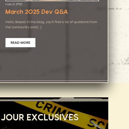
mars 21, 2025
March 2025 Dev Q&A
Hello, Bosses! In this blog, you’ll find a list of questions from
the community and […]
READ MORE
 JOUR EXCLUSIVES