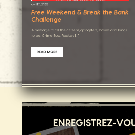
avril 10, 2025
Free Weekend & Break the Bank
Challenge
A message to all the citizens, gangsters, bosses and kings
to be! Crime Boss: Rockay […]
READ MORE
ENREGISTREZ-VOU