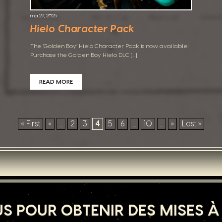
mai 29, 2025
Hielo Character Pack
The ‘Golden Boy’ Hielo Character Pack is now available!
Purchase the Golden Boy Hielo DLC […]
READ MORE
« First
«
...
2
3
4
5
6
...
10
...
»
Last »
S POUR OBTENIR DES MISES À