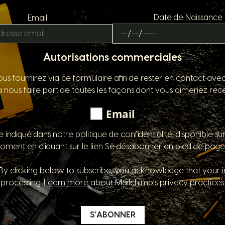
Date de Naissance
Email
Autorisations commerciales
us fournirez via ce formulaire afin de rester en contact ave
nous faire part de toutes les façons dont vous aimeriez rece
Email
ndiqué dans notre politique de confidentialité, disponible su
oment en cliquant sur le lien Se désabonner en pied de page
y clicking below to subscribe, you acknowledge that your in
processing.
Learn more
about Mailchimp's privacy practices.
S'ABONNER