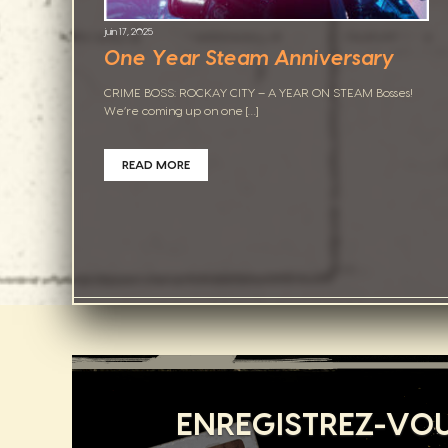
juin 17, 2025
One Year Steam Anniversary
CRIME BOSS: ROCKAY CITY – A YEAR ON STEAM Bosses!
We’re coming up on one […]
READ MORE
ENREGISTREZ-VOU