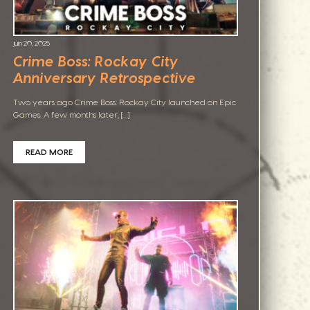
juin 20, 2025
Crime Boss: Rockay City
Anniversary Retrospective
Two years ago Crime Boss: Rockay City launched on Epic
Games. A few months later, […]
READ MORE