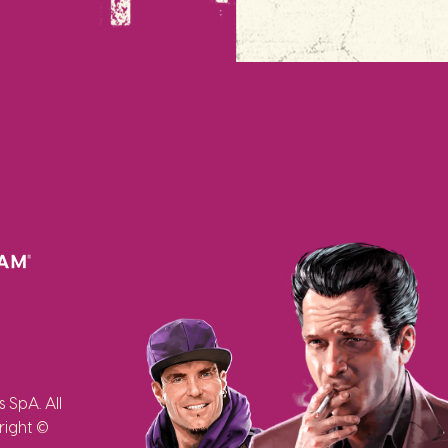
SpA. All
right ©