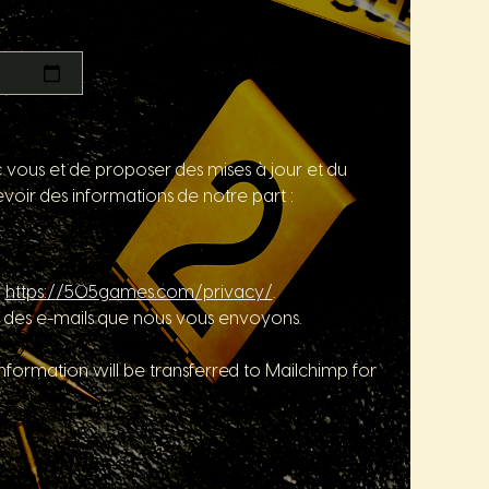
c vous et de proposer des mises à jour et du
voir des informations de notre part :
r
https://505games.com/privacy/
.
 des e-mails que nous vous envoyons.
formation will be transferred to Mailchimp for