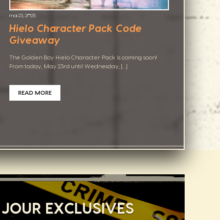
mai 23, 2025
Hielo Character Pack Code
Giveaway
The Golden Boy Hielo Character Pack is coming soon!
From today, May 23rd until Wednesday, […]
READ MORE
 JOUR EXCLUSIVES