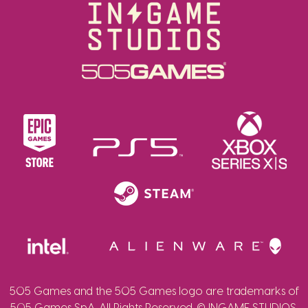
505 Games and the 505 Games logo are trademarks of
505 Games SpA. All Rights Reserved. © INGAME STUDIOS,