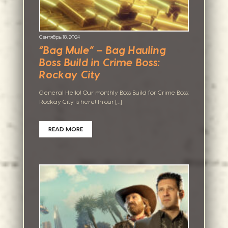
Сентябрь 18, 2024
“Bag Mule” – Bag Hauling
Boss Build in Crime Boss:
Rockay City
General Hello! Our monthly Boss Build for Crime Boss:
Rockay City is here! In our […]
READ MORE