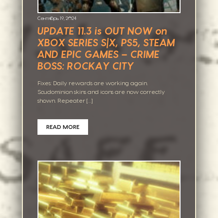
Сентябрь 19, 2024
UPDATE 11.3 is OUT NOW on
XBOX SERIES S|X, PS5, STEAM
AND EPIC GAMES – CRIME
BOSS: ROCKAY CITY
Fixes: Daily rewards are working again.
Scudominion skins and icons are now correctly
shown. Repeater […]
READ MORE