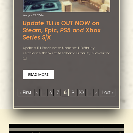
Август 22, 2024
Update 11.1 is OUT NOW on
Steam, Epic, PS5 and Xbox
Series S|X
Update 11.1 Patch notes Updates: 1. Difficulty
rebalance thanks to feedback. Difficulty is lower for
[…]
READ MORE
« First
«
...
6
7
8
9
10
...
»
Last »