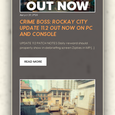
Август 29, 2024
CRIME BOSS: ROCKAY CITY
UPDATE 11.2 OUT NOW ON PC
AND CONSOLE
UPDATE 11.2 PATCH NOTES Daily reward should
properly show in debriefing screen Zipties in MP […]
READ MORE