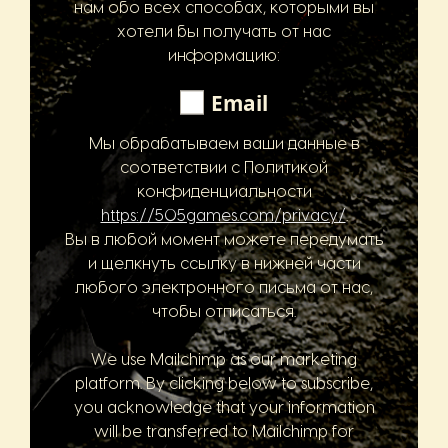
нам обо всех способах, которыми вы
хотели бы получать от нас
информацию:
Email
Мы обрабатываем ваши данные в
соответствии с Политикой
конфиденциальности
https://505games.com/privacy/
.
Вы в любой момент можете передумать
и щелкнуть ссылку в нижней части
любого электронного письма от нас,
чтобы отписаться.
We use Mailchimp as our marketing
platform. By clicking below to subscribe,
you acknowledge that your information
will be transferred to Mailchimp for