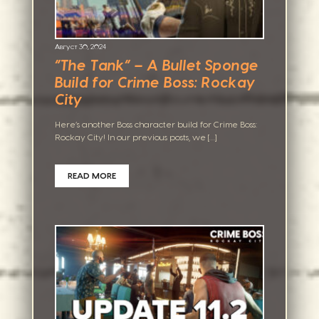
Август 30, 2024
“The Tank” – A Bullet Sponge
Build for Crime Boss: Rockay
City
Here’s another Boss character build for Crime Boss:
Rockay City! In our previous posts, we […]
READ MORE