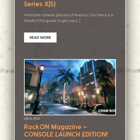
Series X|S)
Welcome console players of Rockay City! Here is a
helpful FAQ guide to get you […]
READ MORE
6月 16, 2023
RockON Magazine –
CONSOLE LAUNCH EDITION!