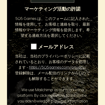
マーケティング活動の許諾
505 Games は、このフォームに記入された
情報を使用して、お客様と連絡を取り、最新
情報やマーケティング情報を提供します。希
望する連絡方法を選択してください。
メールアドレス
当社は、当社のプライバシーポリシーに記載
されているとおり、お客様のデータを処理し
ます -
https://505games.com/privacy/
.
登録解除は、メール配信のリンクからいつで
も解除することができます。
We use Mailchimp as our marketing
platform. By clicking below to subscribe,
you acknowledge that your information