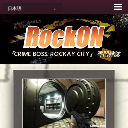
Skip
日本語
to
content
『CRIME BOSS: ROCKAY CITY』 専門雑誌