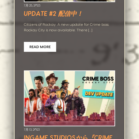
7月 25, 2023
UPDATE #2 配信中！
Citizens of Rockay. A new update for Crime boss:
Rockay City is now available. There […]
READ MORE
7月 13, 2023
INGAME STUDIOSから『CRIME