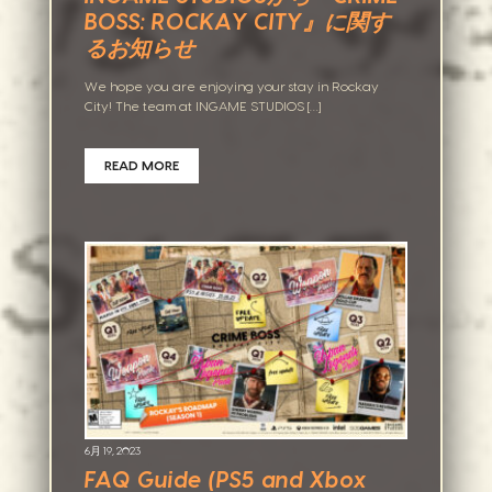
BOSS: ROCKAY CITY』に関す
るお知らせ
We hope you are enjoying your stay in Rockay
City! The team at INGAME STUDIOS […]
READ MORE
6月 19, 2023
FAQ Guide (PS5 and Xbox